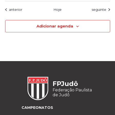
Eventos
Eventos
anterior
Hoje
seguinte
Adicionar agenda
FPJudô
Federação Paulista
de Judô
CAMPEONATOS