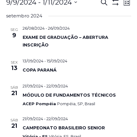
Pesqui
Na
9/9/2024
 - 
1/11/2024
Procurar
Lista
eventos
Show
d
Selecione
e
Filters
setembro 2024
a
vi
navega
data.
26/08/2024
-
26/09/2024
SEG
Ev
9
de
EXAME DE GRADUAÇÃO – ABERTURA
INSCRIÇÃO
visuais
de
13/09/2024
-
15/09/2024
SEX
13
Evento
COPA PARANÁ
21/09/2024
-
22/09/2024
SÁB
21
MÓDULO DE FUNDAMENTOS TÉCNICOS
ACEP Pompéia
Pompéia, SP, Brasil
21/09/2024
-
22/09/2024
SÁB
21
CAMPEONATO BRASILEIRO SENIOR
Vitória - ES
Vitória, ES, Brasil