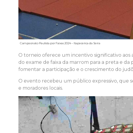
Campeonato Paulista por Faixas 2024 – Itapecerica da Serra
O torneio oferece um incentivo significativo aos 
do exame de faixa da marrom para a preta e da p
fomentar a participação e o crescimento do judô
O evento recebeu um público expressivo, que som
e moradores locais.