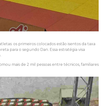
atletas: os primeiros colocados estão isentos da taxa
reta para o segundo Dan. Essa estratégia visa
.
ou mais de 2 mil pessoas entre técnicos, familiares