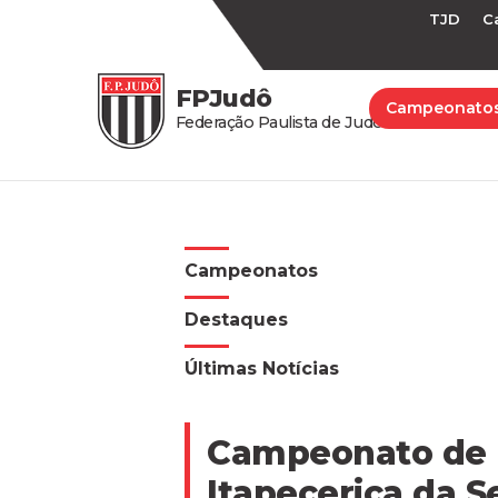
TJD
C
FPJudô
Campeonato
Federação Paulista de Judô
Campeonatos
Destaques
Últimas Notícias
Campeonato de F
Itapecerica da S