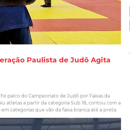
ração Paulista de Judô Agita
a foi palco do Campeonato de Judô por Faixas da
u atletas a partir da categoria Sub 18, contou com a
os em categorias que vão da faixa branca até a preta.