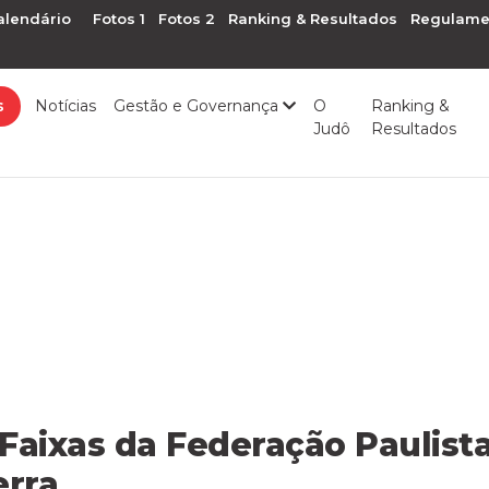
alendário
Fotos 1
Fotos 2
Ranking & Resultados
Regulame
s
Notícias
Gestão e Governança
O
Ranking &
Judô
Resultados
aixas da Federação Paulista
erra