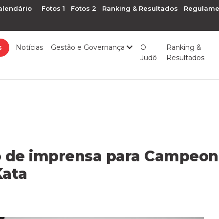
alendário
Fotos 1
Fotos 2
Ranking & Resultados
Regulame
s
Notícias
Gestão e Governança
O
Ranking &
Judô
Resultados
de imprensa para Campeonat
Kata