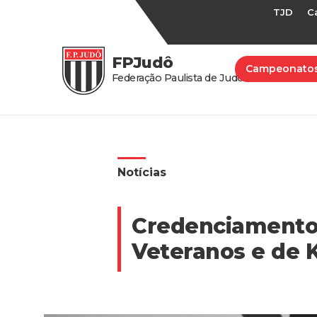
TJD
C
FPJudô
Campeonato
Federação Paulista de Judô
Notícias
Credenciamento 
Veteranos e de 