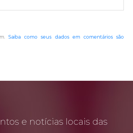
pam.
Saiba como seus dados em comentários são
tos e notícias locais das