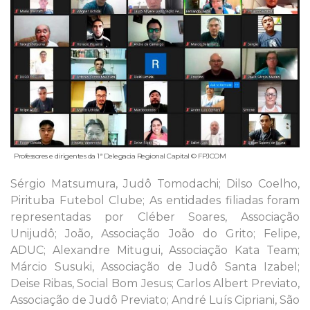
Professores e dirigentes da 1ª Delegacia Regional Capital © FPJCOM
Sérgio Matsumura, Judô Tomodachi; Dilso Coelho,
Pirituba Futebol Clube; As entidades filiadas foram
representadas por Cléber Soares, Associação
Unijudô; João, Associação João do Grito; Felipe,
ADUC; Alexandre Mitugui, Associação Kata Team;
Márcio Susuki, Associação de Judô Santa Izabel;
Deise Ribas, Social Bom Jesus; Carlos Albert Previato,
Associação de Judô Previato; André Luís Cipriani, São