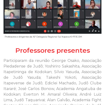
Professores e dirigentes da 16ª Delegacia Regional Sul Itapeva © FPJCOM
Professores presentes
Participaram da reunião George Osako, Associação
Piedadense de Judô; Yoshiriro Sakashita, Associação
Itapetininga de Kodokan; Sílvio Yasuda, Associação
de Judô Yasuda; Takeshi Yokoti, Associação
Itapevense de Judô; Ediclei Machado, Judô Clube
Itararé; José Carlos Bonow, Academia Angatuba de
Kodokan; Everton M. Amaral Oliveira; André Luiz
Lima, Judô Taquarivai; Alan Galvão, Academia Fight