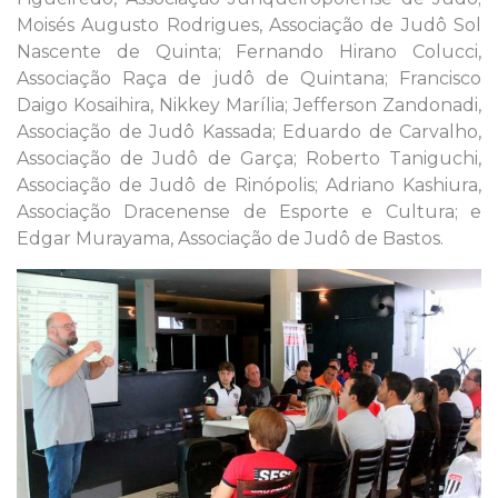
Moisés Augusto Rodrigues, Associação de Judô Sol
Nascente de Quinta; Fernando Hirano Colucci,
Associação Raça de judô de Quintana; Francisco
Daigo Kosaihira, Nikkey Marília; Jefferson Zandonadi,
Associação de Judô Kassada; Eduardo de Carvalho,
Associação de Judô de Garça; Roberto Taniguchi,
Associação de Judô de Rinópolis; Adriano Kashiura,
Associação Dracenense de Esporte e Cultura; e
Edgar Murayama, Associação de Judô de Bastos.