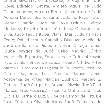
Center; Silvana Oliveira, Associação Projeto de Judô
Goya; Edivaldo Batista, Projeto Águia de Judô
Paranapanema; Adriana Bento, Academia de Judô
Adriana Bento; Bruno Santi, Judô na Faixa Tatuí;
Kleber Grando, Judô na Faixa Boituva; Sérgio
Modanez, Projeto Judô Tiête; Katia C. Varotto da
Silva, Judô Taquarituba; Vlamir Dias, Judô na Faixa
Team; Rafael Morais Carvalho Dias, Associação de
Judô de Salto de Pirapora; Nelson Ortega Júnior,
Clube Amigos do Judô; Celso Negrão Júnior,
Associação Esportiva, Educacional e Cultural Yoshin
Ryu; Danilo Renato de Souza Ribeiro, C.T. De Artes
Marciais Fusão das Lutas; Paulo Tsujimoto, Instituto
Paulo Tsujimoto; Luiz Alberto Ramos Júnior,
Academia de Artes Marciais Bushidô; Marcelo Z.
Denardi, Judô Cerquilho; Suzana Oliveira, Judô Buri;
Marcos Pires, Associação Esporte Clube Judô Pires;
Lucila B. Carneiro Luz, Clube de Campo de Tatuí; e
Júlio César da Silva Medeiros, Judô Palmeiras de