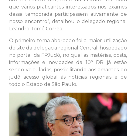
que vários praticantes interessados nos exames
dessa temporada participassem ativamente de
nosso encontro”, detalhou o delegado regional
Leandro Tomé Correa.
O primeiro tema abordado foi a maior utilização
do site da delegacia regional Central, hospedado
no portal da FPJudô, no qual as matérias, posts,
informações e novidades da 10ª DR já estão
sendo veiculadas, possibilitando aos amantes do
judô acesso global às notícias regionais e de
todo o Estado de São Paulo.