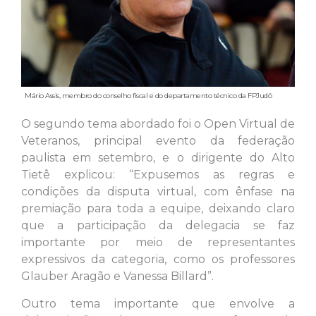
Mário Assis, membro do conselho fiscal e do departamento técnico da FPJudô
O segundo tema abordado foi o Open Virtual de
Veteranos, principal evento da federação
paulista em setembro, e o dirigente do Alto
Tietê explicou: “Expusemos as regras e
condições da disputa virtual, com ênfase na
premiação para toda a equipe, deixando claro
que a participação da delegacia se faz
importante por meio de representantes
expressivos da categoria, como os professores
Glauber Aragão e Vanessa Billard”.
Outro tema importante que envolve a