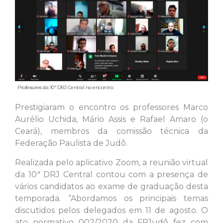
Professores da 10ª DRJ Central no encontro
Prestigiaram o encontro os professores Marco
Aurélio Uchida, Mário Assis e Rafael Amaro (o
Ceará), membros da comissão técnica da
Federação Paulista de Judô.
Realizada pelo aplicativo Zoom, a reunião virtual
da 10ª DRJ Central contou com a presença de
vários candidatos ao exame de graduação desta
temporada. “Abordamos os principais temas
discutidos pelos delegados em 11 de agosto. O
ato normativo 002/2020 da FPJudô fez com