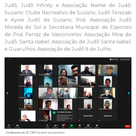
Judô, Judô Infinity e Associação Namie de Judô;
Suzano: Clube Recreativo de Suzano, Judô Terazaki
e Kyoei Judô de Suzano; Poá: Associação Judô
Morada do Sol e Secretaria Municipal de Esportes
de Poá; Ferraz de Vasconcelos: Associação Mirai de
Judô; Santa Isabel: Associação de Judô Santa Isabel;
e Guarulhos: Associação de Judô 9 de Julho.
Professores da 10ª DRJ Central no encontro