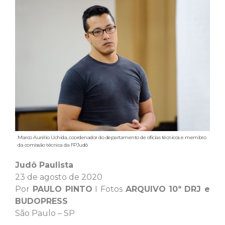
Marco Aurélio Uchida, coordenador do departamento de oficias técnicos e membro
da comissão técnica da FPJudô
Judô Paulista
23 de agosto de 2020
Por
PAULO PINTO
I Fotos
ARQUIVO
10ª DRJ e
BUDOPRESS
São Paulo – SP