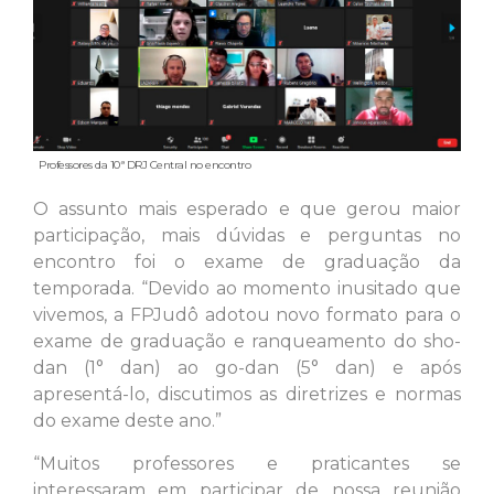
Professores da 10ª DRJ Central no encontro
O assunto mais esperado e que gerou maior
participação, mais dúvidas e perguntas no
encontro foi o exame de graduação da
temporada. “Devido ao momento inusitado que
vivemos, a FPJudô adotou novo formato para o
exame de graduação e ranqueamento do sho-
dan (1° dan) ao go-dan (5° dan) e após
apresentá-lo, discutimos as diretrizes e normas
do exame deste ano.”
“Muitos professores e praticantes se
interessaram em participar de nossa reunião