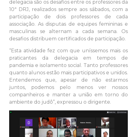
delegacia são os desafios entre os professores da
10ª DRJ, realizados sempre aos sábados, com a
participação de dois professores de cada
associação. As disputas de equipes femininas e
masculinas se alternam a cada semana. Os
desafios distribuem certificados de participação.
“Esta atividade fez com que uníssemos mais os
praticantes da delegacia em tempos de
pandemia e isolamento social. Tanto professores
quanto alunos estão mais participativos e unidos.
Entendemos que, apesar de não estarmos
juntos, podemos pelo menos ver nossos
companheiros e manter a união em torno do
ambiente do judô”, expressou o dirigente.