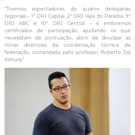
“Tivemos espectadores de quatro delegacias
regionais – 1ª DRJ Capital, 2ª DRJ Vale do Paraíba, 9ª
DRJ ABC e 10ª DRJ Central – e emitiremos
certificados de participação, ajudando os que
necessitam de pontuação, além de divulgar as
novas diretrizes da coordenação técnica da
federação, comandada pelo professor Roberto Joji
Kimura.”