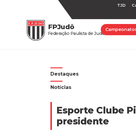
TJD
C
FPJudô
Campeonato
Federação Paulista de Judô
Destaques
Notícias
Esporte Clube Pi
presidente