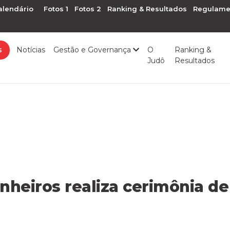
alendário
Fotos 1
Fotos 2
Ranking & Resultados
Regulame
s
Notícias
Gestão e Governança
O
Ranking &
Judô
Resultados
nheiros realiza cerimônia d