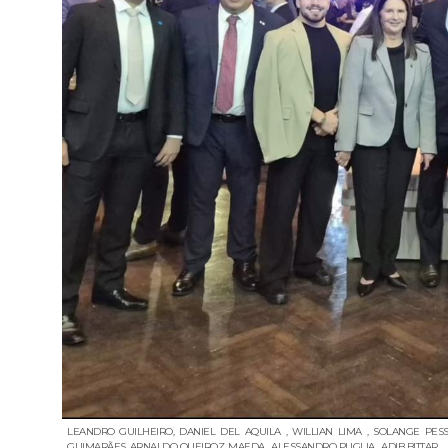
LEANDRO GUILHEIRO, DANIEL DEL AQUILA , WILLIAN LIMA , SOLANGE PES
GUIMARÃES, ARNALDO QUEIROZ, MAEDA , ALESSANDRO PUGLIA , ADIB BITTAR.