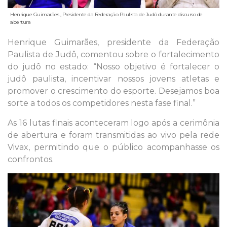
Henrique Guimarães , Presidente da Federação Paulista de Judô durante discurso de
abertura
Henrique Guimarães, presidente da Federação
Paulista de Judô, comentou sobre o fortalecimento
do judô no estado: “Nosso objetivo é fortalecer o
judô paulista, incentivar nossos jovens atletas e
promover o crescimento do esporte. Desejamos boa
sorte a todos os competidores nesta fase final.”
As 16 lutas finais aconteceram logo após a cerimônia
de abertura e foram transmitidas ao vivo pela rede
Vivax, permitindo que o público acompanhasse os
confrontos.