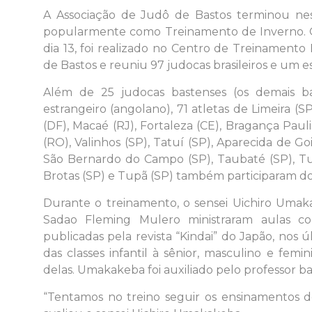
A Associação de Judô de Bastos terminou nest
popularmente como Treinamento de Inverno. O 
dia 13, foi realizado no Centro de Treinament
de Bastos e reuniu 97 judocas brasileiros e um e
Além de 25 judocas bastenses (os demais ba
estrangeiro (angolano), 71 atletas de Limeira (SP),
(DF), Macaé (RJ), Fortaleza (CE), Bragança Pauli
(RO), Valinhos (SP), Tatuí (SP), Aparecida de Go
São Bernardo do Campo (SP), Taubaté (SP), Tub
Brotas (SP) e Tupã (SP) também participaram d
Durante o treinamento, o sensei Uichiro Umaka
Sadao Fleming Mulero ministraram aulas co
publicadas pela revista “Kindai” do Japão, nos ú
das classes infantil à sênior, masculino e fem
delas. Umakakeba foi auxiliado pelo professor bas
“Tentamos no treino seguir os ensinamentos d