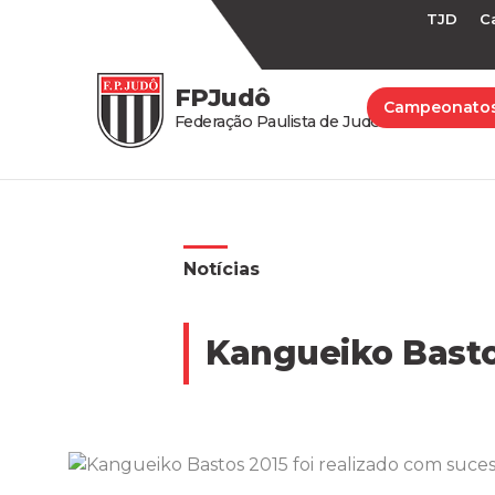
TJD
C
FPJudô
Campeonato
Federação Paulista de Judô
Notícias
Kangueiko Bastos