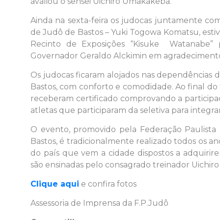
avaliou o sensei Uichiro Umakakeba.
Ainda na sexta-feira os judocas juntamente co
de Judô de Bastos – Yuki Togowa Komatsu, esti
Recinto de Exposições “Kisuke Watanabe” p
Governador Geraldo Alckimin em agradecimento 
Os judocas ficaram alojados nas dependências 
Bastos, com conforto e comodidade. Ao final do 
receberam certificado comprovando a particip
atletas que participaram da seletiva para integra
O evento, promovido pela Federação Paulista
Bastos, é tradicionalmente realizado todos os ano
do país que vem a cidade dispostos a adquirir
são ensinadas pelo consagrado treinador Uichi
Clique aqui
e confira fotos
Assessoria de Imprensa da F.P.Judô