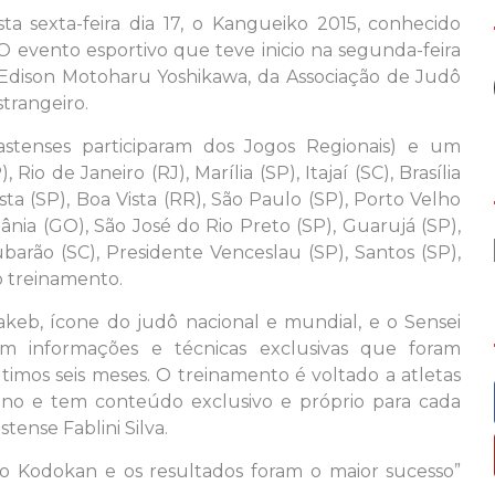
a sexta-feira dia 17, o Kangueiko 2015, conhecido
evento esportivo que teve inicio na segunda-feira
o Edison Motoharu Yoshikawa, da Associação de Judô
strangeiro.
stenses participaram dos Jogos Regionais) e um
 Rio de Janeiro (RJ), Marília (SP), Itajaí (SC), Brasília
sta (SP), Boa Vista (RR), São Paulo (SP), Porto Velho
iânia (GO), São José do Rio Preto (SP), Guarujá (SP),
arão (SC), Presidente Venceslau (SP), Santos (SP),
o treinamento.
keb, ícone do judô nacional e mundial, e o Sensei
m informações e técnicas exclusivas que foram
ltimos seis meses. O treinamento é voltado a atletas
inino e tem conteúdo exclusivo e próprio para cada
tense Fablini Silva.
o Kodokan e os resultados foram o maior sucesso”