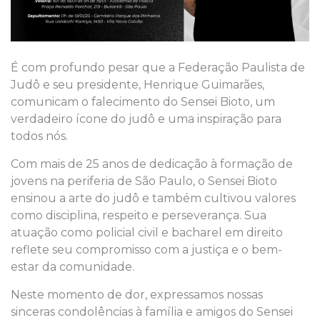
É com profundo pesar que a Federação Paulista de
Judô e seu presidente, Henrique Guimarães,
comunicam o falecimento do Sensei Bioto, um
verdadeiro ícone do judô e uma inspiração para
todos nós.
Com mais de 25 anos de dedicação à formação de
jovens na periferia de São Paulo, o Sensei Bioto
ensinou a arte do judô e também cultivou valores
como disciplina, respeito e perseverança. Sua
atuação como policial civil e bacharel em direito
reflete seu compromisso com a justiça e o bem-
estar da comunidade.
Neste momento de dor, expressamos nossas
sinceras condolências à família e amigos do Sensei