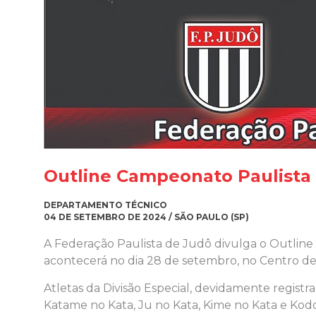
Outline Campeonato Paulista
DEPARTAMENTO TÉCNICO
04 DE SETEMBRO DE 2024 / SÃO PAULO (SP)
A Federação Paulista de Judô divulga o Outlin
acontecerá no dia 28 de setembro, no Centro d
Atletas da Divisão Especial, devidamente regist
Katame no Kata, Ju no Kata, Kime no Kata e Kod