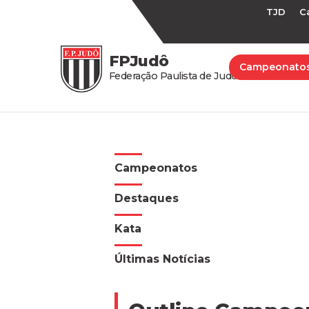
TJD
C
FPJudô
Campeonato
Federação Paulista de Judô
Campeonatos
Destaques
Kata
Últimas Notícias