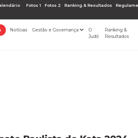
alendário
Fotos 1
Fotos 2
Ranking & Resultados
Regulame
s
Notícias
Gestão e Governança
O
Ranking &
Judô
Resultados