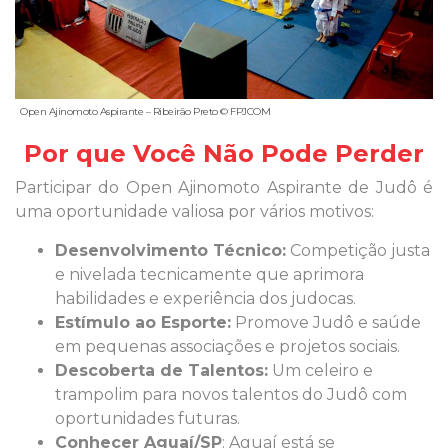
Open Ajinomoto Aspirante – Ribeirão Preto © FPJCOM
Por que Você Não Pode Perder
Participar do Open Ajinomoto Aspirante de Judô é
uma oportunidade valiosa por vários motivos:
Desenvolvimento Técnico:
Competição justa
e nivelada tecnicamente que aprimora
habilidades e experiência dos judocas.
Estímulo ao Esporte:
Promove Judô e saúde
em pequenas associações e projetos sociais.
Descoberta de Talentos:
Um celeiro e
trampolim para novos talentos do Judô com
oportunidades futuras.
Conhecer Aguaí/SP
: Aguaí está se