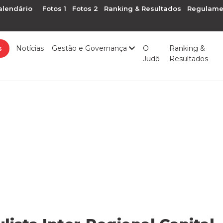
alendário
Fotos 1
Fotos 2
Ranking & Resultados
Regulame
s
Notícias
Gestão e Governança
O
Ranking &
Judô
Resultados