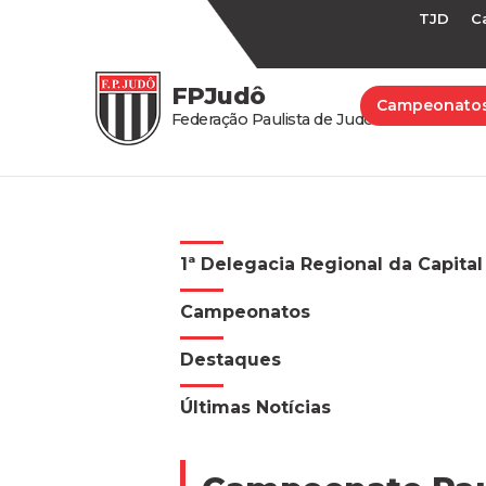
TJD
C
FPJudô
Campeonato
Federação Paulista de Judô
1ª Delegacia Regional da Capital
Campeonatos
Destaques
Últimas Notícias