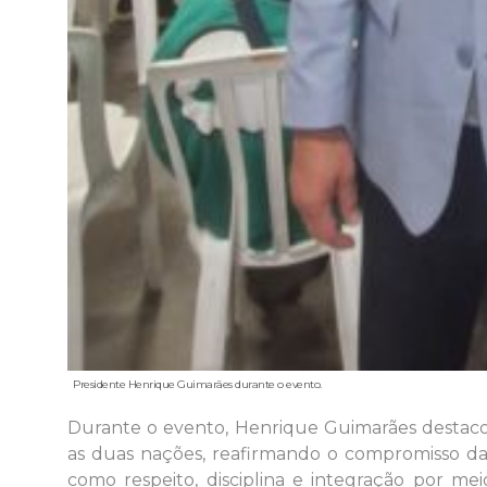
Presidente Henrique Guimarães durante o evento.
Durante o evento, Henrique Guimarães destac
as duas nações, reafirmando o compromisso d
como respeito, disciplina e integração por mei