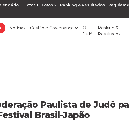
alendário
Fotos 1
Fotos 2
Ranking & Resultados
Regulame
s
Notícias
Gestão e Governança
O
Ranking &
Judô
Resultados
deração Paulista de Judô pa
Festival Brasil-Japão