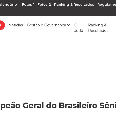
alendário
Fotos 1
Fotos 2
Ranking & Resultados
Regulame
s
Notícias
Gestão e Governança
O
Ranking &
Judô
Resultados
eão Geral do Brasileiro Sên