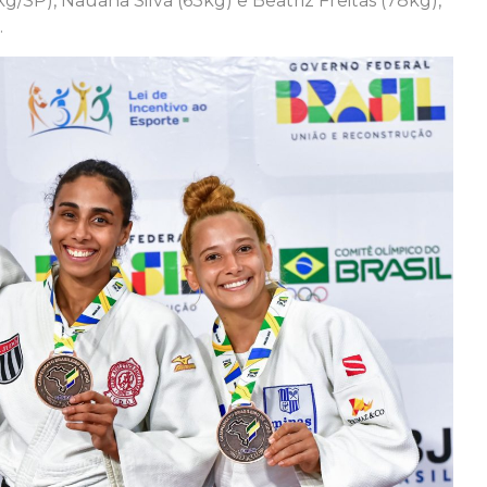
g/SP), Nauana Silva (63kg) e Beatriz Freitas (78kg),
.