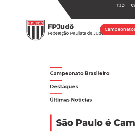
TJD
C
FPJudô
Campeonato
Federação Paulista de Judô
Campeonato Brasileiro
Destaques
Últimas Notícias
São Paulo é Camp