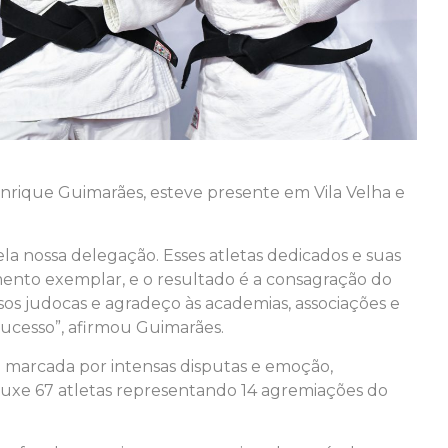
nrique Guimarães, esteve presente em Vila Velha e
la nossa delegação. Esses atletas dedicados e suas
nto exemplar, e o resultado é a consagração do
sos judocas e agradeço às academias, associações e
sucesso”, afirmou Guimarães.
i marcada por intensas disputas e emoção,
rouxe 67 atletas representando 14 agremiações do