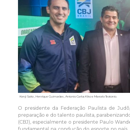
Kenji Saito , Henrique Guimarães , Antonio Carlos Kiko e Marcelo Teotonio.
O presidente da Federação Paulista de Judô
preparação e do talento paulista, parabenizando
(CBJ), especialmente o presidente Paulo Wander
fundamental na condução do esporte no país. “