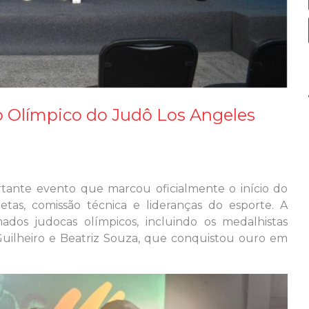
lo Olímpico do Judô Los Angeles
rtante evento que marcou oficialmente o início do
letas, comissão técnica e lideranças do esporte. A
os judocas olímpicos, incluindo os medalhistas
o Guilheiro e Beatriz Souza, que conquistou ouro em