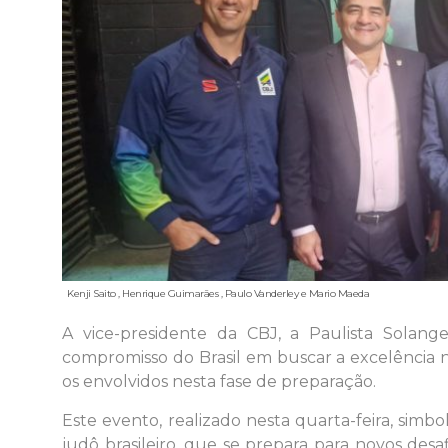
Kenji Saito , Henrique Guimarães , Paulo Vanderley e Mario Maeda
A vice-presidente da CBJ, a Paulista Solan
compromisso do Brasil em buscar a excelência 
os envolvidos nesta fase de preparação.
Este evento, realizado nesta quarta-feira, si
judô brasileiro, que se prepara para novos des