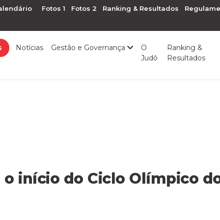
alendário
Fotos 1
Fotos 2
Ranking & Resultados
Regulame
s
Notícias
Gestão e Governança
O
Ranking &
Judô
Resultados
o início do Ciclo Olímpico d