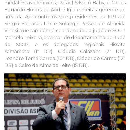
medalhistas olímpicos, Rafael Silva, o Baby, e Carlos
Eduardo Honorato; André Igi de Freitas, gerente de
área da Ajinomoto; os vice-presidentes da FPJudô
Sérgio Barrocas Lex e Solange Pessoa de Almeida
Vincki que também é coordenado da judô do SCCP;
Marcelo Teixeira, assessor do departamento de Judô
do SCCP; e os delegados regionais Hissato
Yamamoto (1ª DR), Cláudio Calazans (2ª DR),
Leandro Tomé Correa (10ª DR), Cléber do Carmo (12ª
DR) e Celso de Almeida Leite (15 DR).