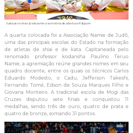
Judocas no shiai-jô adurante a cerimônia de abertura © fpjcom
A quarta colocada foi a Associação Namie de Judô,
uma das principais escolas do Estado na formação
de atletas de shiai e de kata. Capitaneada pelo
renomado professor kodansha Paulino Teruo
Namie, a agremiação reúne grandes nomes em seu
quadro docente, entre os quais os técnicos Carlos
Eduardo Modesto, o Cadu, Jefferson Takeshi,
Fernando Tomé, Edson de Souza Marques Filho e
Giovana Monteiro. A tradicinal escola de Mogi das
Cruzes disputou sete finais e conquistou 11
medalhas, sendo três de ouro, quatro de prata e
quatro de bronze, somando 31 pontos.