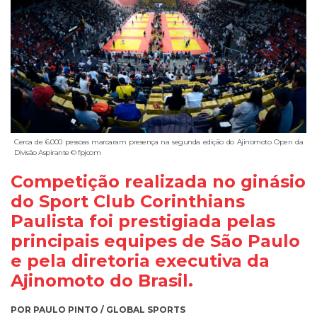
Cerca de 6.000 pessoas marcaram presença na segunda edição do Ajinomoto Open da
Divisão Aspirante © fpjcom
Competição realizada no ginásio
do Sport Club Corinthians
Paulista foi prestigiada pelas
principais equipes de São Paulo
e pela diretoria executiva da
Ajinomoto do Brasil.
POR PAULO PINTO / GLOBAL SPORTS