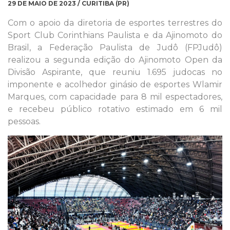
29 DE MAIO DE 2023 / CURITIBA (PR)
Com o apoio da diretoria de esportes terrestres do
Sport Club Corinthians Paulista e da Ajinomoto do
Brasil, a Federação Paulista de Judô (FPJudô)
realizou a segunda edição do Ajinomoto Open da
Divisão Aspirante, que reuniu 1.695 judocas no
imponente e acolhedor ginásio de esportes Wlamir
Marques, com capacidade para 8 mil espectadores,
e recebeu público rotativo estimado em 6 mil
pessoas.