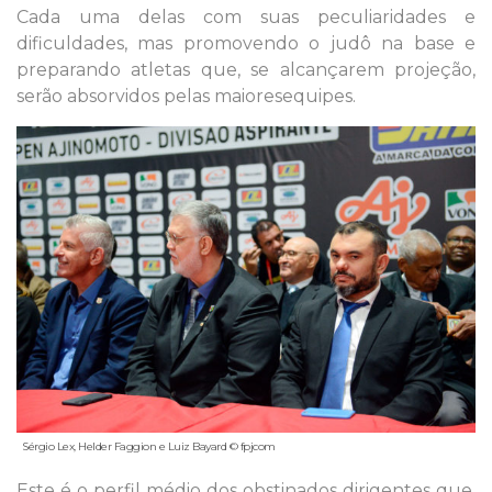
Cada uma delas com suas peculiaridades e
dificuldades, mas promovendo o judô na base e
preparando atletas que, se alcançarem projeção,
serão absorvidos pelas maioresequipes.
Sérgio Lex, Helder Faggion e Luiz Bayard © fpjcom
Este é o perfil médio dos obstinados dirigentes que,