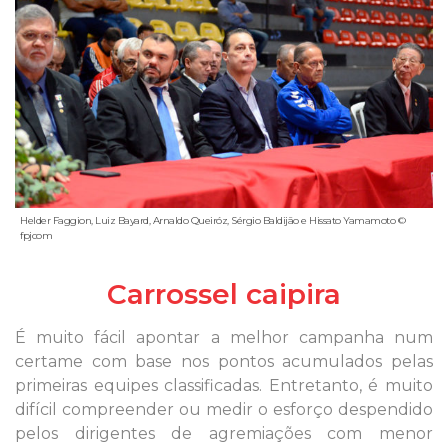
Helder Faggion, Luiz Bayard, Arnaldo Queiróz, Sérgio Baldijão e Hissato Yamamoto ©
fpjcom
Carrossel caipira
É muito fácil apontar a melhor campanha num
certame com base nos pontos acumulados pelas
primeiras equipes classificadas. Entretanto, é muito
difícil compreender ou medir o esforço despendido
pelos dirigentes de agremiações com menor