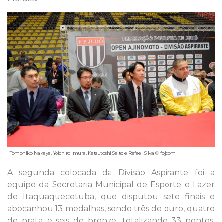
Tomohiko Nakaya, Yoichiro Imura, Katsutoshi Saito e Rafael Silva © fpjcom
A segunda colocada da Divisão Aspirante foi a
equipe da Secretaria Municipal de Esporte e Lazer
de Itaquaquecetuba, que disputou sete finais e
abocanhou 13 medalhas, sendo três de ouro, quatro
de prata e seis de bronze, totalizando 33 pontos.