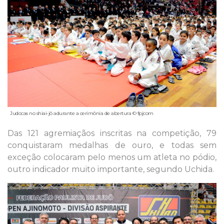
Judocas no shiai-jô adurante a cerimônia de abertura © fpjcom
Das 121 agremiaçãos inscritas na competição, 79
conquistaram medalhas de ouro, e todas sem
exceção colocaram pelo menos um atleta no pódio,
outro indicador muito importante, segundo Uchida.