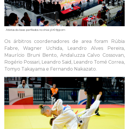
Atletas da base perfilados no shiai-jô © fpjcom
Os árbitros coordenadores de area foram Rúbia
Fabre, Wagner Uchida, Leandro Alves Pereira,
Maurício Bruni Bento, Andaluzza Calvo Cossovan,
Rogério Possari, Leandro Said, Leandro Tomé Correa,
Tomyo Takayama e Fernando Nakazato.