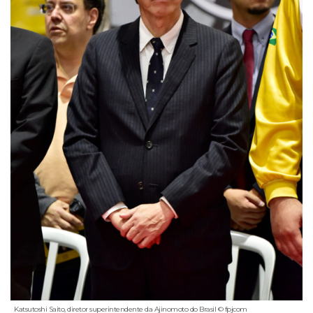
Katsutoshi Saito, diretor superintendente da Ajinomoto do Brasil © fpjcom