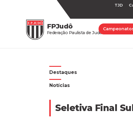
TJD
C
FPJudô
Campeonato
Federação Paulista de Judô
Destaques
Notícias
Seletiva Final S