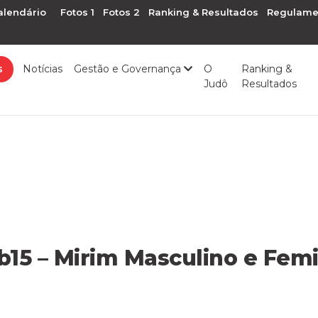
alendário
Fotos 1
Fotos 2
Ranking & Resultados
Regulame
s
Notícias
Gestão e Governança
O
Ranking &
Judô
Resultados
ub15 – Mirim Masculino e Fem