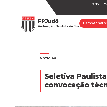
TJD
C
FPJudô
Campeonato
Federação Paulista de Judô
Notícias
Seletiva Paulist
convocação técn