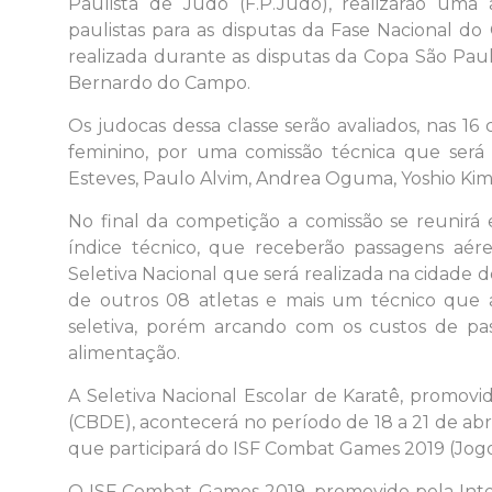
Paulista de Judô (F.P.Judô), realizarão uma
paulistas para as disputas da Fase Nacional d
realizada durante as disputas da Copa São Paul
Bernardo do Campo.
Os judocas dessa classe serão avaliados, nas 1
feminino, por uma comissão técnica que será 
Esteves, Paulo Alvim, Andrea Oguma, Yoshio Kimu
No final da competição a comissão se reunirá 
índice técnico, que receberão passagens aér
Seletiva Nacional que será realizada na cidade
de outros 08 atletas e mais um técnico que a
seletiva, porém arcando com os custos de p
alimentação.
A Seletiva Nacional Escolar de Karatê, promovid
(CBDE), acontecerá no período de 18 a 21 de abri
que participará do ISF Combat Games 2019 (Jogo
O ISF Combat Games 2019, promovido pela Intern