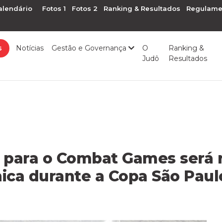
alendário
Fotos 1
Fotos 2
Ranking & Resultados
Regulame
s
Notícias
Gestão e Governança
O
Ranking &
Judô
Resultados
a para o Combat Games será 
ica durante a Copa São Paul