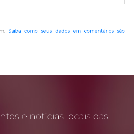
pam.
Saiba como seus dados em comentários são
tos e notícias locais das