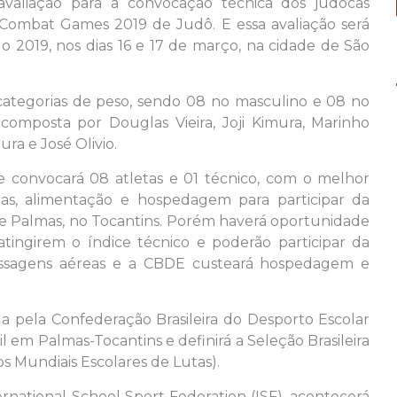
 avaliação para a convocação técnica dos judocas
o Combat Games 2019 de Judô. E essa avaliação será
o 2019, nos dias 16 e 17 de março, na cidade de São
6 categorias de peso, sendo 08 no masculino e 08 no
composta por Douglas Vieira, Joji Kimura, Marinho
ra e José Olivio.
e convocará 08 atletas e 01 técnico, com o melhor
eas, alimentação e hospedagem para participar da
 de Palmas, no Tocantins. Porém haverá oportunidade
tingirem o índice técnico e poderão participar da
assagens aéreas e a CBDE custeará hospedagem e
a pela Confederação Brasileira do Desporto Escolar
l em Palmas-Tocantins e definirá a Seleção Brasileira
s Mundiais Escolares de Lutas).
ational School Sport Federation (ISF), acontecerá