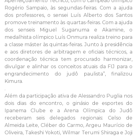
Aperfeiçoamento Técnico, com o campeão olímpico
Rogério Sampaio, às segundas-feiras. Com a ajuda
dos professores, o sensei Luís Alberto dos Santos
promove treinamento às quartas-feiras. Com a ajuda
dos senseis Miguel Suganuma e Akamine, o
medalhista olímpico Luís Onmura realiza treino para
a classe máster às quintas-feiras. Junto à presidência
e aos diretores de arbitragem e oficiais técnicos, a
coordenação técnica tem procurado harmonizar,
divulgar e alinhar os conceitos atuais da FIJ para o
engrandecimento do judô paulista”, finalizou
Kimura.
.
Além da participação ativa de Alessandro Puglia nos
dois dias do encontro, o ginásio de esportes do
Ipanema Clube e a Arena Olímpica do Judô
receberam seis delegados regionais: Celso de
Almeida Leite, Cléber do Carmo, Argeu Maurício de
Oliveira, Takeshi Yokoti, Wilmar Terumi Shiraga e Joji