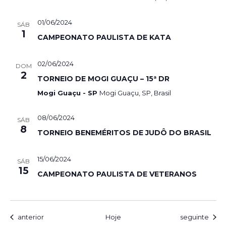
01/06/2024
SÁB
1
CAMPEONATO PAULISTA DE KATA
02/06/2024
DOM
2
TORNEIO DE MOGI GUAÇU – 15ª DR
Mogi Guaçu - SP
Mogi Guaçu, SP, Brasil
08/06/2024
SÁB
8
TORNEIO BENEMÉRITOS DE JUDÔ DO BRASIL
15/06/2024
SÁB
15
CAMPEONATO PAULISTA DE VETERANOS
Eventos
Eventos
anterior
Hoje
seguinte