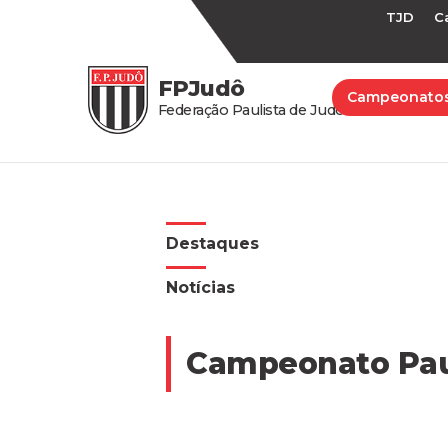
TJD
C
FPJudô
Campeonato
Federação Paulista de Judô
Destaques
Notícias
Campeonato Paul