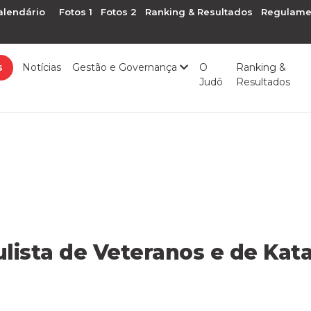
alendário
Fotos 1
Fotos 2
Ranking & Resultados
Regulame
s
Notícias
Gestão e Governança
O
Ranking &
Judô
Resultados
ista de Veteranos e de Kat