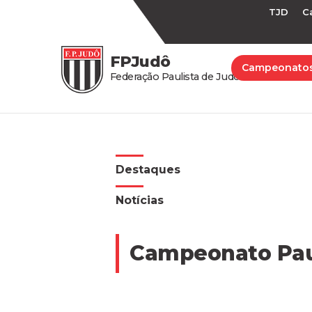
TJD
C
FPJudô
Campeonato
Federação Paulista de Judô
Destaques
Notícias
Campeonato Paul