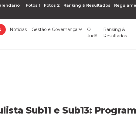
alendário
Fotos 1
Fotos 2
Ranking & Resultados
Regulame
s
Notícias
Gestão e Governança
O
Ranking &
Judô
Resultados
ista Sub11 e Sub13: Progra