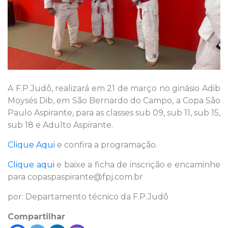
A F.P.Judô, realizará em 21 de março no ginásio Adib
Moysés Dib, em São Bernardo do Campo, a Copa São
Paulo Aspirante, para as classes sub 09, sub 11, sub 15,
sub 18 e Adulto Aspirante.
Clique Aqui
e confira a programação.
Clique aqui
e baixe a ficha de inscrição e encaminhe
para copaspaspirante@fpj.com.br
por: Departamento técnico da F.P.Judô
Compartilhar