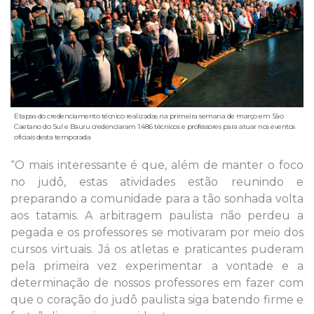
Etapas do credenciamento técnico realizadas na primeira semana de março em São
Caetano do Sul e Bauru credenciaram 1.486 técnicos e professores para atuar nos eventos
oficiais desta temporada
“O mais interessante é que, além de manter o foco
no judô, estas atividades estão reunindo e
preparando a comunidade para a tão sonhada volta
aos tatamis. A arbitragem paulista não perdeu a
pegada e os professores se motivaram por meio dos
cursos virtuais. Já os atletas e praticantes puderam
pela primeira vez experimentar a vontade e a
determinação de nossos professores em fazer com
que o coração do judô paulista siga batendo firme e