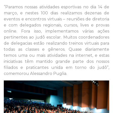
“Paramos nossas atividades esportivas no dia 14 de
março, e nestes 100 dias realizamos dezenas de
eventos e encontros virtuais – reuniões de diretoria
e com delegados regionais, cursos, lives e provas
online. Fora isso, implementamos várias ações
pertinentes ao judô escolar. Muitos coordenadores
de delegacias estão realizando treinos virtuais para
todas as classes e gêneros. Quase diariamente
temos uma ou mais atividades na internet, e estas
iniciativas têm mantido grande parte dos nossos
filiados e praticantes unida em torno do judô”,
comemorou Alessandro Puglia.